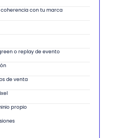
 coherencia con tu marca
green o replay de evento
ión
os de venta
ixel
inio propio
siones