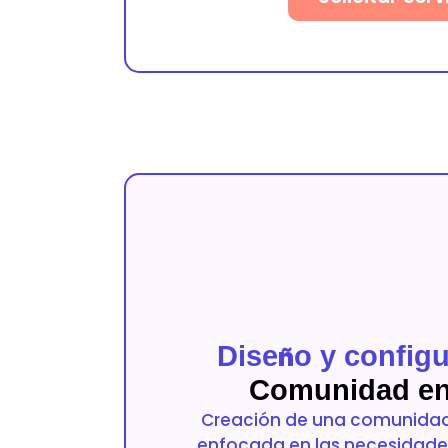
Dise
ñ
o y config
Comunidad en
Creación de una comunidad
enfocada en las necesidade