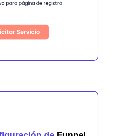
vo para página de registro
icitar Servicio
figuración de
Funnel