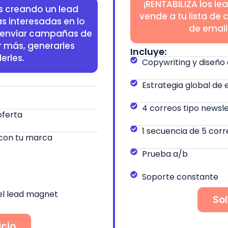
¡RENTABILIZA los le
s creando un lead
vende a tu lista de 
s interesadas en lo
de email
s enviar campañas de
r más, generarles
Incluye:
erles.
Copywriting y diseño 
Estrategia global de
4 correos tipo newsle
oferta
1 secuencia de 5 cor
con tu marca
Prueba a/b
Soporte constante
el lead magnet
Sol
icio