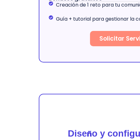
Creación de 1 reto para tu comun
Guía + tutorial para gestionar la 
Solicitar Serv
Dise
ñ
o y config