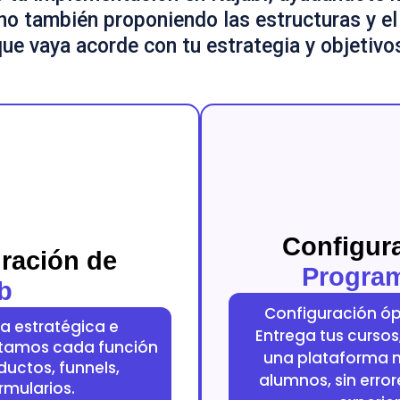
sino también proponiendo las estructuras y e
ue vaya acorde con tu estrategia y objetivo
Configur
uración de
Progra
b
Configuración óp
a estratégica e
Entrega tus curso
tamos cada función
una plataforma 
ductos, funnels,
alumnos, sin erro
ormularios.