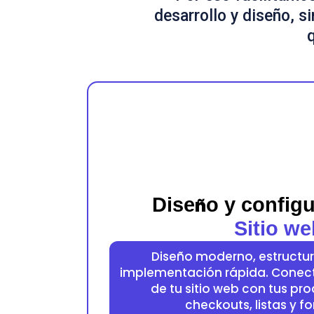
desarrollo y diseño, 
q
Dise
ñ
o y config
Sitio we
Diseño moderno, estructur
implementación rápida. Conec
de tu sitio web con tus pro
checkouts, listas y f