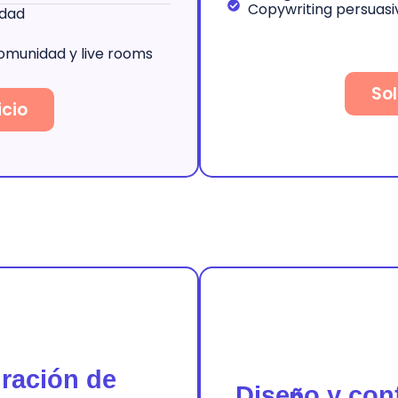
Copywriting persuasi
idad
comunidad y live rooms
Sol
icio
uración de
Dise
ñ
o y con