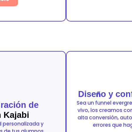
Dise
ñ
o y con
Sea un funnel evergr
uración de
vivo, los creamos co
 Kajabi
alta conversión, aut
 personalizada y
errores que hag
s de tus alumnos,