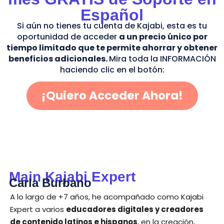
Español
Si aún no tienes tu cuenta de Kajabi, esta es tu
oportunidad de
acceder
a un precio único por
tiempo limitado que te permite ahorrar y obtener
beneficios adicionales.
Mira toda la INFORMACIÓN
haciendo clic en el botón:
¡Quiero Acceder Ahora!
Main Kajabi Expert
Carla Burbano
A lo largo de +7 años, he acompañado como Kajabi
Expert a varios
educadores digitales y creadores
de contenido latinos e hispanos
, en la creación,